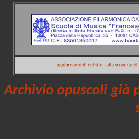
aggiornamenti del sito
-
alla scoperta d
Archivio opuscoli già 