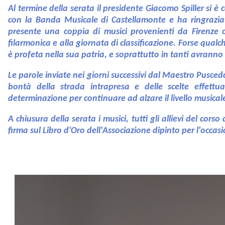
Al termine della serata il presidente Giacomo Spiller si
con la Banda Musicale di Castellamonte e ha ringraziat
presente una coppia di musici provenienti da Firenze 
filarmonica e alla giornata di classificazione. Forse qual
è profeta nella sua patria, e soprattutto in tanti avranno
Le parole inviate nei giorni successivi dal Maestro Pusce
bontà della strada intrapresa e delle scelte effett
determinazione per continuare ad alzare il livello musica
A chiusura della serata i musici, tutti gli allievi del c
firma sul Libro d'Oro dell'Associazione dipinto per l'occas